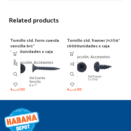
Related products
Tornillo std. forro cuerda
Tornillo std. framer 7×7/16”
Com
sencilla 6×1”
10000unidades x caja
Sta
10000unidades x caja
Contrucción
,
Accesorios
Con
Contrucción
,
Accesorios
Pladur
Plad
Pladur
€
250.00
€
250.00
€
50