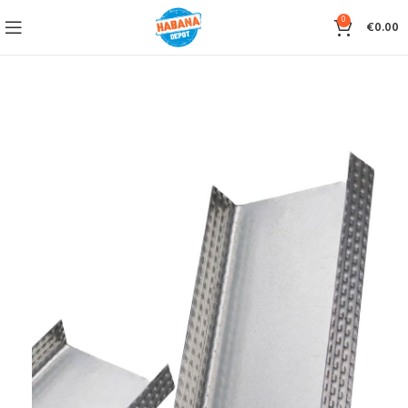
0
€
0.00