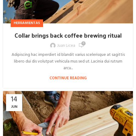
HERRAMIENTAS
Collar brings back coffee brewing ritual
0
Juan Licea
Adipiscing hac imperdiet id blandit varius scelerisque at sagittis
libero dui dis volutpat vehicula mus sed ut. Lacinia dui rutrum
arcu...
CONTINUE READING
14
JUN