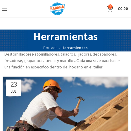
0
€
0.00
Herramientas
Portada
»
Herramientas
Destornilladores-atornilladores, taladros, lijadoras, decapadores,
fresadoras, grapadoras, sierras y martillos. Cada una sirve para hacer
una función en específico dentro del hogar o en el taller.
23
JUL